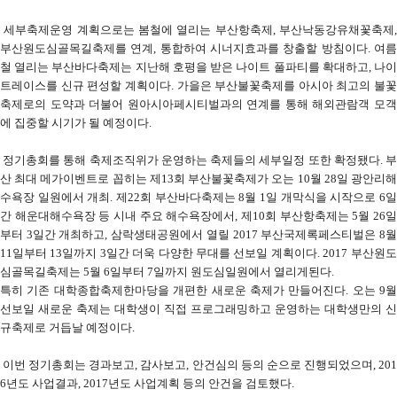
세부축제운영 계획으로는 봄철에 열리는 부산항축제
,
부산낙동강유채꽃축제
부산원도심골목길축제를 연계
,
통합하여 시너지효과를 창출할 방침이다
.
여
철 열리는 부산바다축제는 지난해 호평을 받은 나이트 풀파티를 확대하고
,
나
트레이스를 신규 편성할 계획이다
.
가을은 부산불꽃축제를 아시아 최고의 불꽃
축제로의 도약과 더불어 원아시아페시티벌과의 연계를 통해 해외관람객 모객
에 집중할 시기가 될 예정이다
.
정기총회를 통해 축제조직위가 운영하는 축제들의 세부일정 또한 확정됐다
.
산 최대 메가이벤트로 꼽히는 제
13
회 부산불꽃축제가 오는
10
월
28
일 광안리
수욕장 일원에서 개최
.
제
22
회 부산바다축제는
8
월
1
일 개막식을 시작으로
6
간 해운대해수욕장 등 시내 주요 해수욕장에서
,
제
10
회 부산항축제는
5
월
26
부터
3
일간 개최하고
,
삼락생태공원에서 열릴
2017
부산국제록페스티벌은
8
11
일부터
13
일까지
3
일간 더욱 다양한 무대를 선보일 계획이다
. 2017
부산원도
심골목길축제는
5
월
6
일부터
7
일까지 원도심일원에서 열리게된다
.
특히 기존 대학종합축제한마당을 개편한 새로운 축제가 만들어진다
.
오는
9
월
선보일 새로운 축제는 대학생이 직접 프로그래밍하고 운영하는 대학생만의 신
규축제로 거듭날 예정이다
.
이번 정기총회는 경과보고
,
감사보고
,
안건심의 등의 순으로 진행되었으며
, 20
6
년도 사업결과
, 2017
년도 사업계획 등의 안건을 검토했다
.