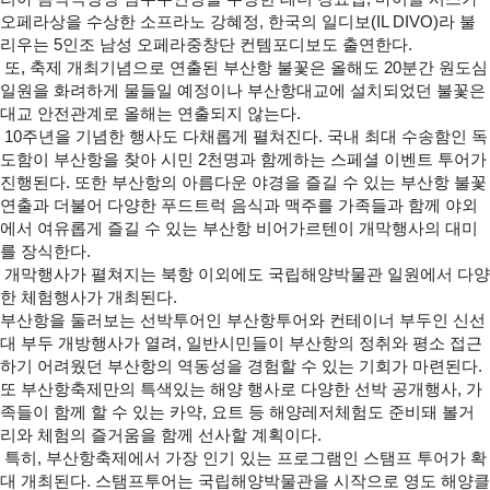
오페라상을 수상한 소프라노 강혜정, 한국의 일디보(IL DIVO)라 불
리우는 5인조 남성 오페라중창단 컨템포디보도 출연한다.
또, 축제 개최기념으로 연출된 부산항 불꽃은 올해도 20분간 원도심
일원을 화려하게 물들일 예정이나 부산항대교에 설치되었던 불꽃은
대교 안전관계로 올해는 연출되지 않는다.
10주년을 기념한 행사도 다채롭게 펼쳐진다. 국내 최대 수송함인 독
도함이 부산항을 찾아 시민 2천명과 함께하는 스페셜 이벤트 투어가
진행된다. 또한 부산항의 아름다운 야경을 즐길 수 있는 부산항 불꽃
연출과 더불어 다양한 푸드트럭 음식과 맥주를 가족들과 함께 야외
에서 여유롭게 즐길 수 있는 부산항 비어가르텐이 개막행사의 대미
를 장식한다.
개막행사가 펼쳐지는 북항 이외에도 국립해양박물관 일원에서 다양
한 체험행사가 개최된다.
부산항을 둘러보는 선박투어인 부산항투어와 컨테이너 부두인 신선
대 부두 개방행사가 열려, 일반시민들이 부산항의 정취와 평소 접근
하기 어려웠던 부산항의 역동성을 경험할 수 있는 기회가 마련된다.
또 부산항축제만의 특색있는 해양 행사로 다양한 선박 공개행사, 가
족들이 함께 할 수 있는 카약, 요트 등 해양레저체험도 준비돼 볼거
리와 체험의 즐거움을 함께 선사할 계획이다.
특히, 부산항축제에서 가장 인기 있는 프로그램인 스탬프 투어가 확
대 개최된다. 스탬프투어는 국립해양박물관을 시작으로 영도 해양클