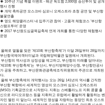
◈ 10주년 기념 특별 이벤트 - 해군 독도함 2,000명 승선투어 및 공개
행사 진행
◈ 개막 축하공연 모스크바 심포니 오케스트라 초청 공연 및 부산항
불꽃연출
◈ 영도 해양클러스터 내 입주기관 참여 - 고품격 체험코스 '부산항
스탬프투어' 운영
◈ 2017 부산원도심골목길축제 연계 개최를 통한 다양한 체험행사
운영
올해로 열돌을 맞은 '제10회 부산항축제'가 이달 26일부터 28일까지
부산항국제여객터미널과 국립해양박물관 일원에서 개최된다.
부산항의 역사성과 상징성을 제고하고, 부산항의 미래를 담아내는
'제10회 부산항축제'는 부산시, 부산지방해양수산청, 부산항만공사
가 공동 주최하고, 부산문화관광축제조직위원회의 주관으로 개최된
다.
올해 부산항축제의 개막행사는 오는 26일 141년의 역사를 간직한
부산항 북항에서 세계적인 명성의 모스크바 심포니 오케스트라
(MSO) 기획공연으로 시작된다. 지휘는 스베틀라노프 지휘 콩쿨 출
신으로 라디오프랑스 등을 지휘하고 유럽에서 활발하게 활동하는 벤
자민 엘린 이 맡는다. 세계적인 명성을 자랑하는 동양인 최초 오스트
리아 음악극장상 남우주연상을 수상한 테너 강요셉, 마이클 시스카