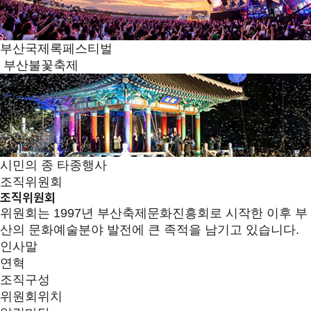
부산국제록페스티벌
부산불꽃축제
시민의 종 타종행사
조직위원회
조직위원회
위원회는 1997년 부산축제문화진흥회로 시작한 이후 부
산의 문화예술분야 발전에 큰 족적을 남기고 있습니다.
인사말
연혁
조직구성
위원회위치