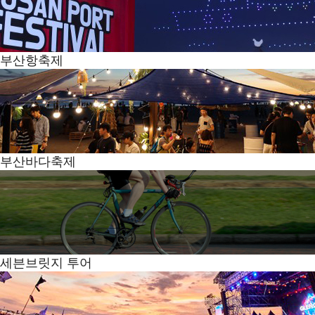
부산항축제
부산바다축제
세븐브릿지 투어