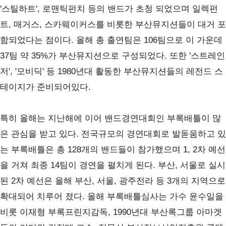
'
스틸하트
',
로맨틱펀치 등의 밴드가 초청 되었으며 일렉펀
트
,
매거스
,
스카웨이커스를 비롯한 부산뮤지션들이 대거 포
함되었다는 점이다
.
올해 총 출연팀은
106
팀으로 이 가운데
37
팀 약
35%
가 부산뮤지션으로 구성되었다
.
또한
'
스트레인
저
', '
모비딕
'
등
1980
년대 활동한 부산뮤지션들의 레전드 스
테이지가 준비되어있다
.
특히 올해는 지난해에 이어 밴드경연대회인 부록배틀이 많
은 관심을 받고 있다
.
전국규모의 경연대회로 발돋움하고 있
는 부록배틀은 총
128
개의 밴드들이 참가했으며
1, 2
차 예선
을 거쳐 최종
14
팀이 경연을 펼치게 된다
.
부산
,
서울로 실시
된
2
차 예선은 올해 부산
,
서울
,
광주전라 등
3
개의 지역으로
확대되어 치루어 졌다
.
올해 부록배틀심사는 가수 윤수일을
비롯 이재형 부록프린지감독
, 1990
년대 부산록그룹 아마겟