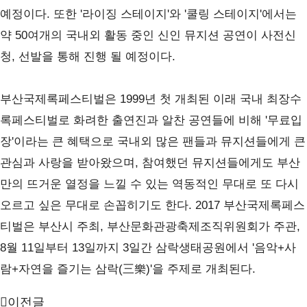
예정이다
.
또한
'
라이징 스테이지
'
와
'
쿨링 스테이지
'
에서는
약
50
여개의 국내외 활동 중인 신인 뮤지션 공연이 사전신
청
,
선발을 통해 진행 될 예정이다
.
부산국제록페스티벌은
1999
년 첫 개최된 이래 국내 최장수
록페스티벌로 화려한 출연진과 알찬 공연들에 비해
'
무료입
장
'
이라는 큰 혜택으로 국내외 많은 팬들과 뮤지션들에게 큰
관심과 사랑을 받아왔으며
,
참여했던 뮤지션들에게도 부산
만의 뜨거운 열정을 느낄 수 있는 역동적인 무대로 또 다시
오르고 싶은 무대로 손꼽히기도 한다
. 2017
부산국제록페스
티벌은 부산시 주최
,
부산문화관광축제조직위원회가 주관
,
8
월
11
일부터
13
일까지
3
일간 삼락생태공원에서
'
음악
+
사
람
+
자연을 즐기는 삼락
(
三樂
)'
을 주제로 개최된다
.
이전글