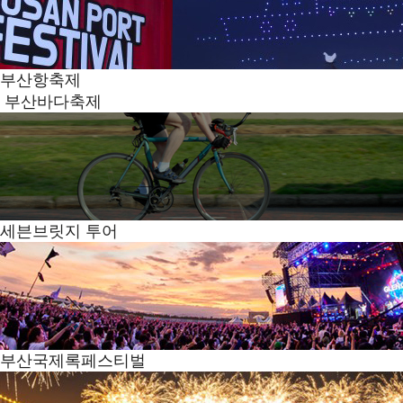
부산항축제
부산바다축제
세븐브릿지 투어
부산국제록페스티벌