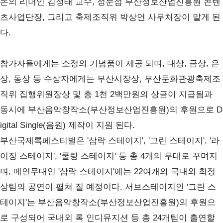
돈의 리더인 김정태 교수
,
정문섭 부산정보산업진흥원 콘텐
츠사업단장
,
그리고 축제조직위 박상언 사무처장이 맡게 된
다
.
참가자들에게는 소정의 기념품이 제공 되며
,
대상
,
금상
,
은
상
,
동상 등 수상자에게는 부산시장상
,
부산문화관광축제조
직위 집행위원장상 및 총
1
천
2
백만원의 상금이 지급됨과
동시에 부산음악창작소
(
부산정보산업진흥원
)
의 후원으로
D
igital Single(
음원
)
제작이 지원 된다
.
부산국제록페스티벌은
'
삼락 스테이지
', '
그린 스테이지
', '
라
이징 스테이지
', '
쿨링 스테이지
'
등 총
4
개의 무대로 꾸며지
며
,
메인무대인
'
삼락 스테이지
'
에는
22
여개의 국내외 최정
상팀의 공연이 펼쳐 질 예정이다
.
서브스테이지인
'
그린 스
테이지
'
는 부산음악창작소
(
부산정보산업진흥원
)
의 후원으
로 구성되어 국내외 록 인디뮤지션 등 총
24
개팀이 출연할