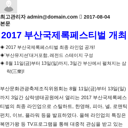
최고관리자
admin@domain.com
2017-08-04
본문
2017
부산국제록페스티벌 개최
◈
2017
부산국제록페스티벌 최종 라인업 공개
!
◈
'
부산뮤지션
'
대거포함
,
레전드 스테이지 구성
◈
8
월
11
일
(
금
)
부터
13
일
(
일
)
까지
, 3
일간 부산에서 펼쳐지는 삼
락
(
三樂
)!
부산문화관광축제조직위원회는
8
월
11
일
(
금
)
부터
13
일
(
일
)
까지
3
일간 삼락생태공원에서 열리는
2017
부산국제록페스
티벌의 최종 라인업으로 스틸하트
,
한영해
,
피아
,
넬
,
로맨틱
펀치
,
이브
,
플라워 등을 발표하였다
.
올해 라인업의 특징은
복면가왕 등
TV
프로그램을 통해 대중적 관심을 받고 있는