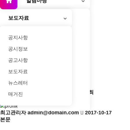
되는
알림마당
허브도시
큰 족적을 남기고
관광, 맛집,
모집합니다!
글로벌
부산!
있습니다.
교통 정보를
허브도시
보도자료
축제소개
소개합니다.
부산!
조직위원회
공지사항
알림마당
공시정보
갤러리
공고사항
목록
축제 가이드
보도자료
게시판 옵션
고객센터
뉴스레터
검색
개인정보처리방침
부산불꽃축제
제13회 부산불꽃축제 개최
매거진
페이지 정보
이메일무단수집거부
최고관리자
admin@domain.com
2017-10-17
본문