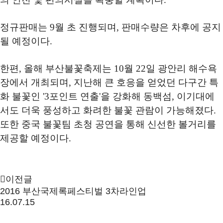
정규판매는
9
월 초 진행되며
,
판매수량은 차후에 공지
될 예정이다
.
한편
,
올해 부산불꽃축제는
10
월
22
일 광안리 해수욕
장에서 개최되며
,
지난해 큰 호응을 얻었던 다구간 특
화 불꽃인
'3
포인트 연출
'
을 강화해 동백섬
,
이기대에
서도 더욱 풍성하고 화려한 불꽃 관람이 가능해졌다
.
또한 중국 불꽃팀 초청 공연을 통해 신선한 볼거리를
제공할 예정이다
.
이전글
2016 부산국제록페스티벌 3차라인업
16.07.15