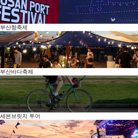
부산항축제
부산바다축제
세븐브릿지 투어