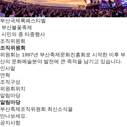
부산국제록페스티벌
부산불꽃축제
시민의 종 타종행사
조직위원회
조직위원회
위원회는 1997년 부산축제문화진흥회로 시작한 이후 부
산의 문화예술분야 발전에 큰 족적을 남기고 있습니다.
인사말
연혁
조직구성
위원회위치
알림마당
알림마당
부산축제조직위원회 최신소식을
만나보세요.
공지사항