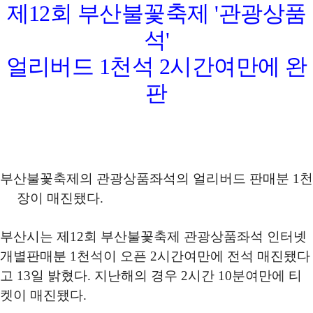
제
12
회 부산불꽃축제
'
관광상품
석'
얼리버드
1
천석
2
시간여만에 완
판
부산불꽃축제의 관광상품좌석의 얼리버드 판매분
1
천
장이 매진됐다
.
부산시는 제
12
회 부산불꽃축제 관광상품좌석 인터넷
개별판매분
1
천석이 오픈
2
시간여만에 전석 매진됐다
고
13
일 밝혔다
.
지난해의 경우
2
시간
10
분여만에 티
켓이 매진됐다
.