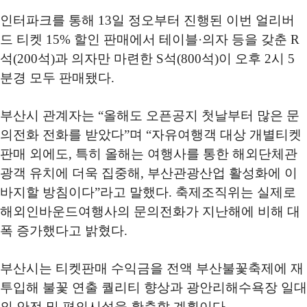
인터파크를 통해
13
일 정오부터 진행된 이번 얼리버
드 티켓
15%
할인 판매에서 테이블
·
의자 등을 갖춘
R
석
(200
석
)
과 의자만 마련한
S
석
(800
석
)
이 오후
2
시
5
분경 모두 판매됐다
.
부산시 관계자는
“
올해도 오픈공지 첫날부터 많은 문
의전화 전화를 받았다
”
며
“
자유여행객 대상 개별티켓
판매 외에도
,
특히 올해는 여행사를 통한 해외단체관
광객 유치에 더욱 집중해
,
부산관광산업 활성화에 이
바지할 방침이다
”
라고 말했다
.
축제조직위는 실제로
해외인바운드여행사의 문의전화가 지난해에 비해 대
폭 증가했다고 밝혔다
.
부산시는 티켓판매 수익금을 전액 부산불꽃축제에 재
투입해 불꽃 연출 퀄리티 향상과 광안리해수욕장 일대
의 안전 및 편의시설을 확충할 계획이다
.