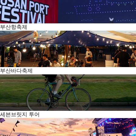
부산항축제
부산바다축제
세븐브릿지 투어