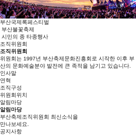
부산국제록페스티벌
부산불꽃축제
시민의 종 타종행사
조직위원회
조직위원회
위원회는 1997년 부산축제문화진흥회로 시작한 이후 부
산의 문화예술분야 발전에 큰 족적을 남기고 있습니다.
인사말
연혁
조직구성
위원회위치
알림마당
알림마당
부산축제조직위원회 최신소식을
만나보세요.
공지사항