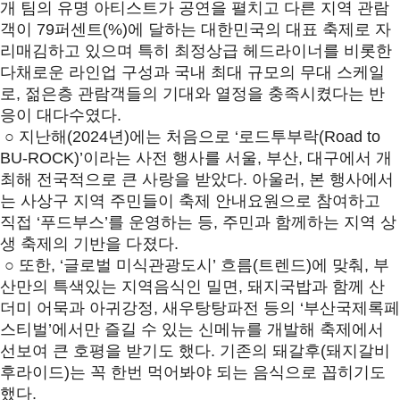
개 팀의 유명 아티스트가 공연을 펼치고 다른 지역 관람
객이 79퍼센트(%)에 달하는 대한민국의 대표 축제로 자
리매김하고 있으며 특히 최정상급 헤드라이너를 비롯한
다채로운 라인업 구성과 국내 최대 규모의 무대 스케일
로, 젊은층 관람객들의 기대와 열정을 충족시켰다는 반
응이 대다수였다.
○ 지난해(2024년)에는 처음으로 ‘로드투부락(Road to
BU-ROCK)’이라는 사전 행사를 서울, 부산, 대구에서 개
최해 전국적으로 큰 사랑을 받았다. 아울러, 본 행사에서
는 사상구 지역 주민들이 축제 안내요원으로 참여하고
직접 ‘푸드부스’를 운영하는 등, 주민과 함께하는 지역 상
생 축제의 기반을 다졌다.
○ 또한, ‘글로벌 미식관광도시’ 흐름(트렌드)에 맞춰, 부
산만의 특색있는 지역음식인 밀면, 돼지국밥과 함께 산
더미 어묵과 아귀강정, 새우탕탕파전 등의 ‘부산국제록페
스티벌’에서만 즐길 수 있는 신메뉴를 개발해 축제에서
선보여 큰 호평을 받기도 했다. 기존의 돼갈후(돼지갈비
후라이드)는 꼭 한번 먹어봐야 되는 음식으로 꼽히기도
했다.