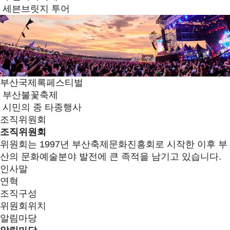
세븐브릿지 투어
부산국제록페스티벌
부산불꽃축제
시민의 종 타종행사
조직위원회
조직위원회
위원회는 1997년 부산축제문화진흥회로 시작한 이후 부
산의 문화예술분야 발전에 큰 족적을 남기고 있습니다.
인사말
연혁
조직구성
위원회위치
알림마당