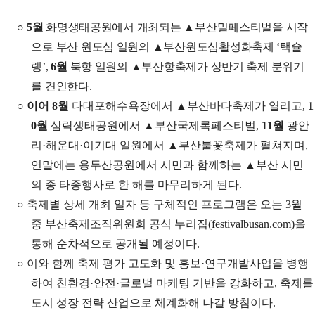
○
5
월
화명생태공원에서 개최되는
▲
부산밀페스티벌을 시작
으로 부산 원도심 일원의
▲
부산원도심활성화축제
‘
택슐
랭
’,
6
월
북항 일원의
▲
부산항축제가 상반기 축제 분위기
를 견인한다
.
○
이어
8
월
다대포해수욕장에서
▲
부산바다축제가 열리고
,
1
0
월
삼락생태공원에서
▲
부산국제록페스티벌
,
11
월
광안
리
·
해운대
·
이기대 일원에서
▲
부산불꽃축제가 펼쳐지며
,
연말에는 용두산공원에서 시민과 함께하는
▲
부산 시민
의 종 타종행사로 한 해를 마무리하게 된다
.
○
축제별 상세 개최 일자 등 구체적인 프로그램은 오는
3
월
중 부산축제조직위원회 공식 누리집
(festivalbusan.com)
을
통해 순차적으로 공개될 예정이다
.
○
이와 함께 축제 평가 고도화 및 홍보
·
연구개발사업을 병행
하여 친환경
·
안전
·
글로벌 마케팅 기반을 강화하고
,
축제를
도시 성장 전략 산업으로 체계화해 나갈 방침이다
.