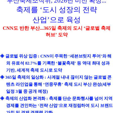
부산축제조직위
, 2026
년 비전 확정
...
축제를
‘
도시 성장의 전략
산업
’
으로 육성
CNN
도 반한 부산
...365
일 축제의 도시
‘
글로벌 축제
허브
’
도약
◈
글로벌 위상 입증
: CNN
이 주목한
‘
세븐브릿지 투어
’
와 해
외 유료석
82.7%
를 기록한
‘
불꽃축제
’
등 역대 최대 성과
기반
,
세계적 축제 도시로 도약
◈
365
일 축제의 일상화
:
사계절 내내 끊이지 않는 글로벌 콘
텐츠 라인업을 통해
‘
연중무휴
’
축제 도시 부산 완성
(
세부
일정
3
월 중 공개 예정
)
◈
축제의 산업화 본격화
:
축제를 단순 문화행사를 넘어 지역
경제를 견인하는
‘
전략 산업
’
으로 재정립하여 도시 브랜드
가치 및 경제 경쟁력 강화