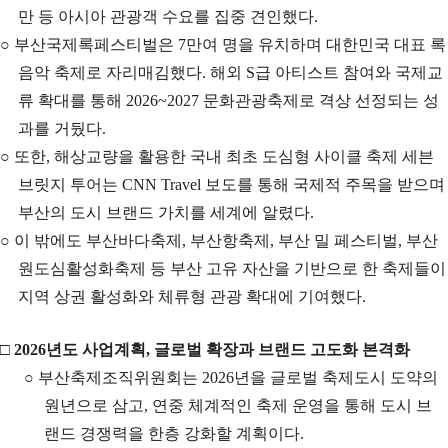
만 등 아시아 관광객 수요를 집중 견인했다
.
○
부산국제록페스티벌은
7
만여 명을 유치하며 대한민국 대표 록
음악 축제로 자리매김했다
.
해외
S
급 아티스트 참여와 국제교
류 확대를 통해
2026~2027
문화관광축제로 격상 선정되는 성
과를 거뒀다
.
○
또한
,
해상교량을 활용한 국내 최초 도심형 사이클 축제 세븐
브릿지 투어는
CNN Travel
보도를 통해 국제적 주목을 받으며
부산의 도시 브랜드 가치를 세계에 알렸다
.
○
이 밖에도 부산바다축제
,
부산항축제
,
부산 밀 페스티벌
,
부산
원도심활성화축제 등 부산 고유 자산을 기반으로 한 축제들이
지역 상권 활성화와 체류형 관광 확대에 기여했다
.
□
2026
년도 사업계획
,
글로벌 확장과 브랜드 고도화 본격화
○
부산축제조직위원회는
2026
년을 글로벌 축제도시 도약의
원년으로 삼고
,
연중 체계적인 축제 운영을 통해 도시 브
랜드 경쟁력을 한층 강화할 계획이다
.