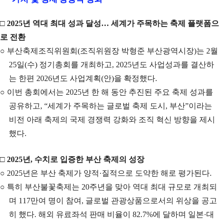
□
2025
년 역대 최대 성과 달성
…
세계가 주목하는 축제 플랫폼으
로 전환
○
부산축제조직위원회
(
조직위원장 박형준 부산광역시장
)
는
2
월
25
일
(
수
)
정기총회를 개최하고
, 2025
년도 사업성과를 결산하
는 한편
2026
년도 사업계획
(
안
)
을 확정했다
.
○
이번 총회에서는
2025
년 한 해 동안 추진된 주요 축제 성과를
공유하고
, “
세계가 주목하는 글로벌 축제 도시
,
부산
”
이라는
비전 아래 축제의 국제 경쟁력 강화와 조직 혁신 방향을 제시
했다
.
□
2025
년
,
수치로 입증한 부산 축제의 성장
○
2025
년은 부산 축제가 양적
·
질적으로 도약한 해로 평가된다
.
○
특히 부산불꽃축제는
20
주년을 맞아 역대 최대 규모로 개최되
며
117
만여 명이 참여
,
글로벌 관광상품으로서의 위상을 공고
히 했다
.
해외 유료좌석 판매 비율이
82.7%
에 달하며 일본
·
대