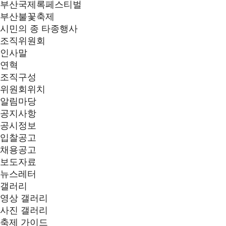
부산국제록페스티벌
부산불꽃축제
시민의 종 타종행사
조직위원회
인사말
연혁
조직구성
위원회위치
알림마당
공지사항
공시정보
입찰공고
채용공고
보도자료
뉴스레터
갤러리
영상 갤러리
사진 갤러리
축제 가이드