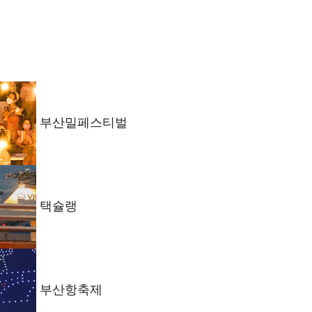
부산밀페스티벌
택슐랭
부산항축제