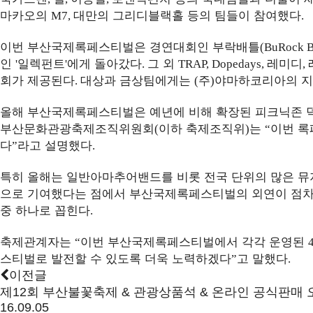
마카오의
대만의 그리디블랙홀 등의 팀들이 참여했다
M7,
.
이번 부산국제록페스티벌은 경연대회인 부락배틀
(BuRock B
인
일렉펀트
에게 돌아갔다
그 외
레미디
'
'
.
TRAP, Dopedays,
,
회가 제공된다
대상과 금상팀에게는
주
야마하코리아의 지
.
(
)
올해 부산국제록페스티벌은 예년에 비해 확장된 피크닉존 
부산문화관광축제조직위원회
이하 축제조직위
는
이번 록
(
)
“
다
라고 설명했다
”
.
특히 올해는 일반아마추어밴드를 비롯 전국 단위의 많은 
으로 기여했다는 점에서 부산국제록페스티벌의 외연이 점차
중 하나로 꼽힌다
.
축제관계자는
이번 부산국제록페스티벌에서 각각 운영된
“
스티벌로 발전할 수 있도록 더욱 노력하겠다
고 말했다
”
.
이전글
제12회 부산불꽃축제 & 관광상품석 & 온라인 공식판매 
16.09.05