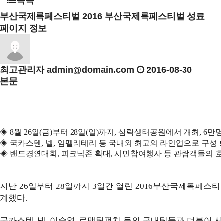
목록
부산국제록페스티벌
2016 부산국제록페스티벌 성료
페이지 정보
최고관리자
admin@domain.com
2016-08-30
본문
◈
8
월
26
일
(
금
)
부터
28
일
(
일
)
까지
,
삼락생태공원에서 개최
, 6
만명
◈
국카스텐
,
넬
,
임펠리테리 등 국내외 최고의 라인업으로 구성
◈
밴드경연대회
,
피크닉존 확대
,
시민참여행사 등 관람객들의 
지난
일부터
일까지
일간 열린
부산국제록페스티
26
28
3
2016
계했다
.
국카스텐
넬
이승열
로맨틱펀치 등의 국내팀들과 더불어 
,
,
,