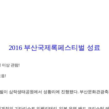
2016
부산국제록페스티벌 성료
 이상 관람
!
!
호응
!
벌이 삼락생태공원에서 성황리에 진행됐다
부산문화관광
.
세계적인 기타리스트 임펠리테리
일본 유명 밴드 크리스탈 
,