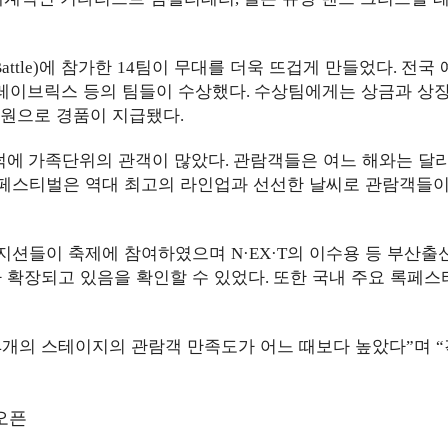
에 참가한
팀이 무대를 더욱 뜨겁게 만들었다
전국 
attle)
14
.
레이브릭스 등의 팀들이 수상했다
수상팀에게는 상금과 상
.
원으로 경품이 지급됐다
.
덕에
가족단위의 관객이 많았다
관람객들은 여느 해와는 달리
.
페스티벌은 역대 최고의 라인업과 선선한 날씨로 관람객들이 
뮤지션들이 축제에 참여하였으며
의 이수용 등 부산출
N·EX·T
 확장되고 있음을 확인할 수 있었다
또한 국내 주요 록페스
.
개의 스테이지의 관람객 만족도가 어느 때보다 높았다
며
4
”
“
오픈