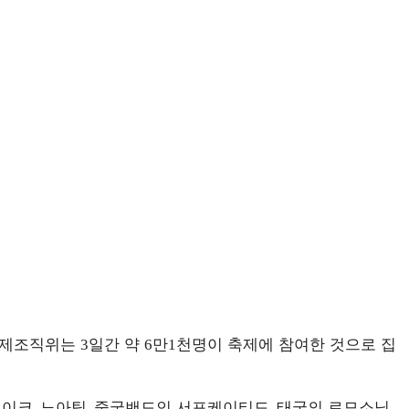
축제조직위는
일간 약
만
천명이 축제에 참여한 것으로 집
3
6
1
레이크
노아틱
중국밴드인 서포케이티드
태국의 로모소닉
,
,
,
,