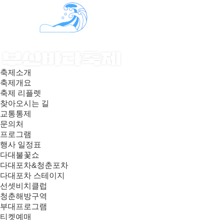
축제소개
축제개요
축제 리플렛
찾아오시는 길
교통통제
문의처
프로그램
행사 일정표
다대불꽃쇼
다대포차&청춘포차
다대포차 스테이지
선셋비치클럽
청춘해방구역
부대프로그램
티켓예매