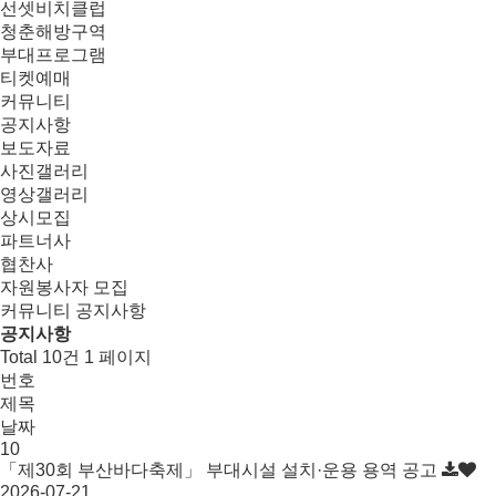
선셋비치클럽
청춘해방구역
부대프로그램
티켓예매
커뮤니티
공지사항
보도자료
사진갤러리
영상갤러리
상시모집
파트너사
협찬사
자원봉사자 모집
커뮤니티
공지사항
공지사항
Total 10건
1 페이지
번호
제목
날짜
10
「제30회 부산바다축제」 부대시설 설치·운용 용역 공고
2026-07-21