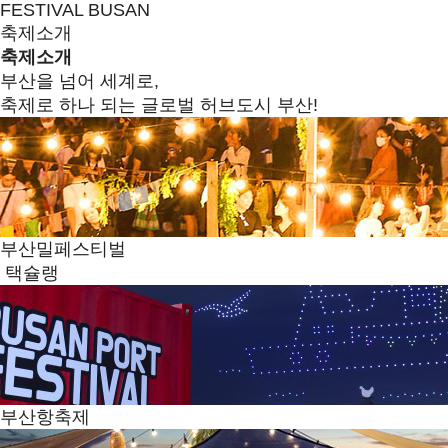
FESTIVAL BUSAN
축제소개
축제소개
부산을 넘어 세계로,
축제로 하나 되는 글로벌 허브도시 부산!
부산밀페스티벌
택슐랭
부산항축제