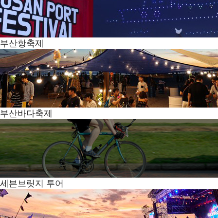
부산항축제
부산바다축제
세븐브릿지 투어