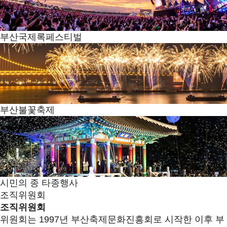
부산국제록페스티벌
부산불꽃축제
시민의 종 타종행사
조직위원회
조직위원회
위원회는 1997년 부산축제문화진흥회로 시작한 이후 부