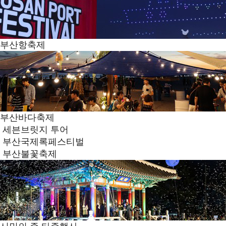
부산항축제
부산바다축제
세븐브릿지 투어
부산국제록페스티벌
부산불꽃축제