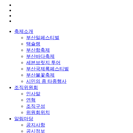
축제소개
부산밀페스티벌
택슐랭
부산항축제
부산바다축제
세븐브릿지 투어
부산국제록페스티벌
부산불꽃축제
시민의 종 타종행사
조직위원회
인사말
연혁
조직구성
위원회위치
알림마당
공지사항
공시정보