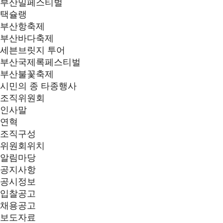
부산밀페스티벌
택슐랭
부산항축제
부산바다축제
세븐브릿지 투어
부산국제록페스티벌
부산불꽃축제
시민의 종 타종행사
조직위원회
인사말
연혁
조직구성
위원회위치
알림마당
공지사항
공시정보
입찰공고
채용공고
보도자료