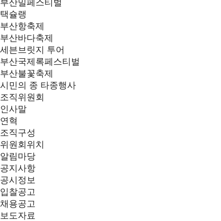
부산밀페스티벌
택슐랭
부산항축제
부산바다축제
세븐브릿지 투어
부산국제록페스티벌
부산불꽃축제
시민의 종 타종행사
조직위원회
인사말
연혁
조직구성
위원회위치
알림마당
공지사항
공시정보
입찰공고
채용공고
보도자료