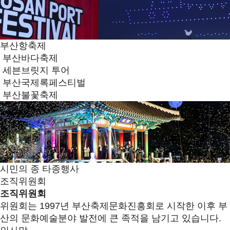
부산항축제
부산바다축제
세븐브릿지 투어
부산국제록페스티벌
부산불꽃축제
시민의 종 타종행사
조직위원회
조직위원회
위원회는 1997년 부산축제문화진흥회로 시작한 이후 부
산의 문화예술분야 발전에 큰 족적을 남기고 있습니다.